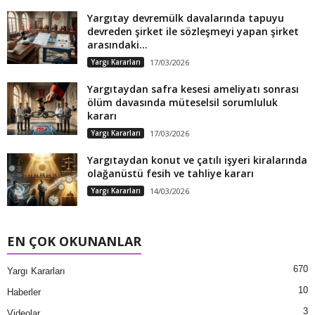
Yargıtay devremülk davalarında tapuyu
devreden şirket ile sözleşmeyi yapan şirket
arasındaki...
Yargı Kararları
17/03/2026
Yargıtaydan safra kesesi ameliyatı sonrası
ölüm davasında müteselsil sorumluluk
kararı
Yargı Kararları
17/03/2026
Yargıtaydan konut ve çatılı işyeri kiralarında
olağanüstü fesih ve tahliye kararı
Yargı Kararları
14/03/2026
EN ÇOK OKUNANLAR
670
Yargı Kararları
10
Haberler
3
Videolar