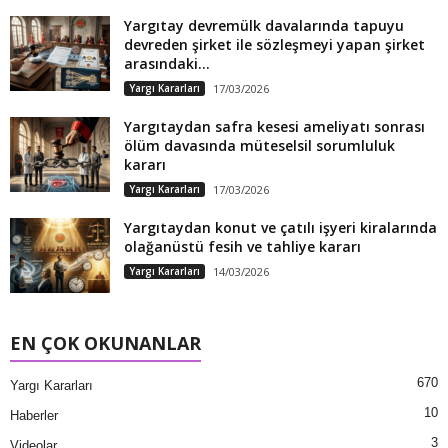
Yargıtay devremülk davalarında tapuyu
devreden şirket ile sözleşmeyi yapan şirket
arasındaki...
Yargı Kararları
17/03/2026
Yargıtaydan safra kesesi ameliyatı sonrası
ölüm davasında müteselsil sorumluluk
kararı
Yargı Kararları
17/03/2026
Yargıtaydan konut ve çatılı işyeri kiralarında
olağanüstü fesih ve tahliye kararı
Yargı Kararları
14/03/2026
EN ÇOK OKUNANLAR
670
Yargı Kararları
10
Haberler
3
Videolar