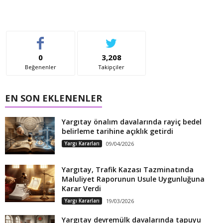
0
3,208
Beğenenler
Takipçiler
EN SON EKLENENLER
Yargıtay önalım davalarında rayiç bedel
belirleme tarihine açıklık getirdi
Yargı Kararları
09/04/2026
Yargıtay, Trafik Kazası Tazminatında
Maluliyet Raporunun Usule Uygunluğuna
Karar Verdi
Yargı Kararları
19/03/2026
Yargıtay devremülk davalarında tapuyu