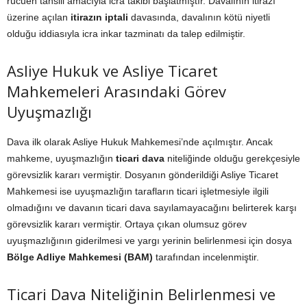
rücuen tahsili amacıyla icra takibi başlatmıştır. Davalının itirazı
üzerine açılan
itirazın iptali
davasında, davalının kötü niyetli
olduğu iddiasıyla icra inkar tazminatı da talep edilmiştir.
Asliye Hukuk ve Asliye Ticaret
Mahkemeleri Arasındaki Görev
Uyuşmazlığı
Dava ilk olarak Asliye Hukuk Mahkemesi’nde açılmıştır. Ancak
mahkeme, uyuşmazlığın
ticari dava
niteliğinde olduğu gerekçesiyle
görevsizlik kararı vermiştir. Dosyanın gönderildiği Asliye Ticaret
Mahkemesi ise uyuşmazlığın tarafların ticari işletmesiyle ilgili
olmadığını ve davanın ticari dava sayılamayacağını belirterek karşı
görevsizlik kararı vermiştir. Ortaya çıkan olumsuz görev
uyuşmazlığının giderilmesi ve yargı yerinin belirlenmesi için dosya
Bölge Adliye Mahkemesi (BAM)
tarafından incelenmiştir.
Ticari Dava Niteliğinin Belirlenmesi ve