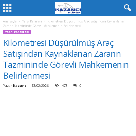
Ana Sayfa
Yargı Kararları
Kilometresi Düşürülmüş Araç Satışından Kaynaklanan
Zararın Tazmininde Görevli Mahkemenin Belirlenmesi
YARGI KARARLARI
Kilometresi Düşürülmüş Araç
Satışından Kaynaklanan Zararın
Tazmininde Görevli Mahkemenin
Belirlenmesi
Yazar
Kazanci
-
13/02/2026
1478
0