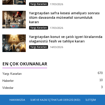
Yargı Kararları
17/03/2026
Yargıtaydan safra kesesi ameliyatı sonrası
ölüm davasında müteselsil sorumluluk
kararı
Yargı Kararları
17/03/2026
Yargıtaydan konut ve çatılı işyeri kiralarında
olağanüstü fesih ve tahliye kararı
Yargı Kararları
14/03/2026
EN ÇOK OKUNANLAR
670
Yargı Kararları
10
Haberler
3
Videolar
HAKKIMIZDA
İLMİ VE KAZAİ İÇTİHATLAR DERGİSİ (İKİD)
İLETİŞİM