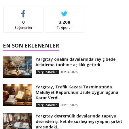
0
3,208
Beğenenler
Takipçiler
EN SON EKLENENLER
Yargıtay önalım davalarında rayiç bedel
belirleme tarihine açıklık getirdi
Yargı Kararları
09/04/2026
Yargıtay, Trafik Kazası Tazminatında
Maluliyet Raporunun Usule Uygunluğuna
Karar Verdi
Yargı Kararları
19/03/2026
Yargıtay devremülk davalarında tapuyu
devreden şirket ile sözleşmeyi yapan şirket
arasındaki...