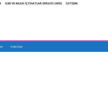
A
İLMİ VE KAZAİ İÇTİHATLAR DERGİSİ (İKİD)
İLETİŞİM
er
Videolar