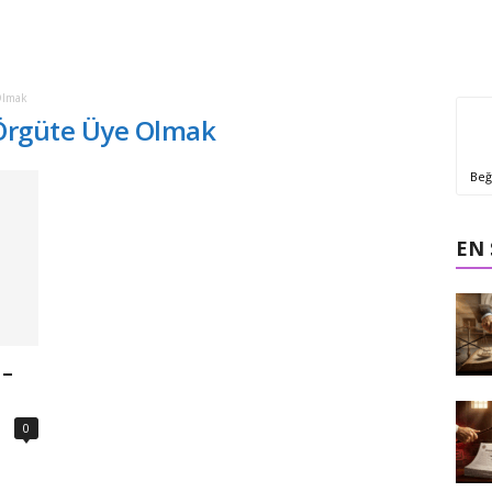
Olmak
ı Örgüte Üye Olmak
Beğ
EN
 –
0