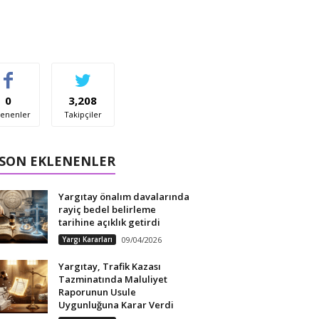
0
3,208
enenler
Takipçiler
 SON EKLENENLER
Yargıtay önalım davalarında
rayiç bedel belirleme
tarihine açıklık getirdi
Yargı Kararları
09/04/2026
Yargıtay, Trafik Kazası
Tazminatında Maluliyet
Raporunun Usule
Uygunluğuna Karar Verdi