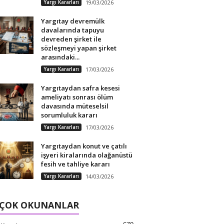
Yargı Kararları
19/03/2026
Yargıtay devremülk
davalarında tapuyu
devreden şirket ile
sözleşmeyi yapan şirket
arasındaki...
Yargı Kararları
17/03/2026
Yargıtaydan safra kesesi
ameliyatı sonrası ölüm
davasında müteselsil
sorumluluk kararı
Yargı Kararları
17/03/2026
Yargıtaydan konut ve çatılı
işyeri kiralarında olağanüstü
fesih ve tahliye kararı
Yargı Kararları
14/03/2026
 ÇOK OKUNANLAR