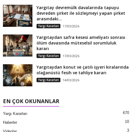
Yargıtay devremülk davalarında tapuyu
devreden şirket ile sözleşmeyi yapan şirket
arasındaki...
Yargı Kararları
17/03/2026
Yargıtaydan safra kesesi ameliyatı sonrası
ölüm davasında müteselsil sorumluluk
kararı
Yargı Kararları
17/03/2026
Yargıtaydan konut ve çatılı işyeri kiralarında
olağanüstü fesih ve tahliye kararı
Yargı Kararları
14/03/2026
EN ÇOK OKUNANLAR
670
Yargı Kararları
10
Haberler
3
Videolar