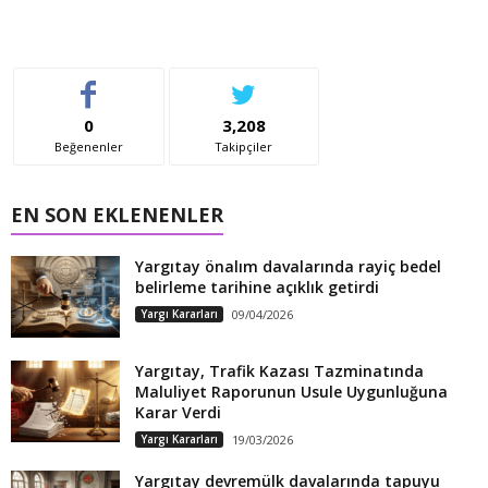
0
3,208
Beğenenler
Takipçiler
EN SON EKLENENLER
Yargıtay önalım davalarında rayiç bedel
belirleme tarihine açıklık getirdi
Yargı Kararları
09/04/2026
Yargıtay, Trafik Kazası Tazminatında
Maluliyet Raporunun Usule Uygunluğuna
Karar Verdi
Yargı Kararları
19/03/2026
Yargıtay devremülk davalarında tapuyu