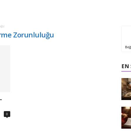
uğu
erme Zorunluluğu
Beğ
EN
–
0