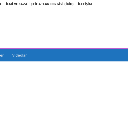
A
İLMİ VE KAZAİ İÇTİHATLAR DERGİSİ (İKİD)
İLETİŞİM
er
Videolar