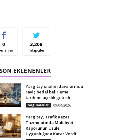
0
3,208
enenler
Takipçiler
 SON EKLENENLER
Yargıtay önalım davalarında
rayiç bedel belirleme
tarihine açıklık getirdi
Yargı Kararları
09/04/2026
Yargıtay, Trafik Kazası
Tazminatında Maluliyet
Raporunun Usule
Uygunluğuna Karar Verdi