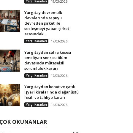
Yargı Kararları
19/03/2026
Yargıtay devremülk
davalarında tapuyu
devreden şirket ile
sözleşmeyi yapan şirket
arasındaki...
Yargı Kararları
17/03/2026
Yargıtaydan safra kesesi
ameliyatı sonrası ölüm
davasında müteselsil
sorumluluk kararı
Yargı Kararları
17/03/2026
Yargıtaydan konut ve çatılı
işyeri kiralarında olağanüstü
fesih ve tahliye kararı
Yargı Kararları
14/03/2026
 ÇOK OKUNANLAR