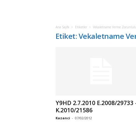
Ana Sayfa
Etiketler
Vekaletname Verme Zorunlul
Etiket: Vekaletname V
Y9HD 2.7.2010 E.2008/29733 
K.2010/21586
Kazanci
-
07/02/2012