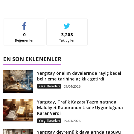
0
3,208
Beğenenler
Takipçiler
EN SON EKLENENLER
Yargıtay önalım davalarında rayiç bedel
belirleme tarihine açıklık getirdi
Yargı Kararları
09/04/2026
Yargıtay, Trafik Kazası Tazminatında
Maluliyet Raporunun Usule Uygunluğuna
Karar Verdi
Yargı Kararları
19/03/2026
Yargıtay devremülk davalarında tapuyu