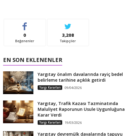
0
3,208
Beğenenler
Takipçiler
EN SON EKLENENLER
Yargıtay önalım davalarında rayiç bedel
belirleme tarihine açıklık getirdi
Yargı Kararları
09/04/2026
Yargıtay, Trafik Kazası Tazminatında
Maluliyet Raporunun Usule Uygunluğuna
Karar Verdi
Yargı Kararları
19/03/2026
Yargıtay devremülk davalarında tapuyu