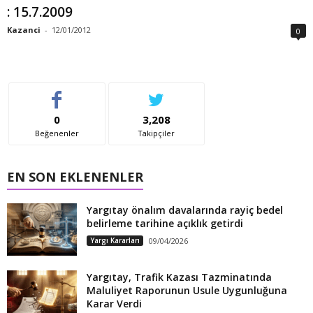
: 15.7.2009
Kazanci
-
12/01/2012
0
0
3,208
Beğenenler
Takipçiler
EN SON EKLENENLER
Yargıtay önalım davalarında rayiç bedel
belirleme tarihine açıklık getirdi
Yargı Kararları
09/04/2026
Yargıtay, Trafik Kazası Tazminatında
Maluliyet Raporunun Usule Uygunluğuna
Karar Verdi