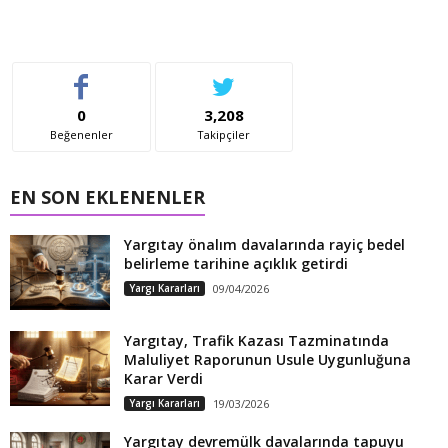
0
3,208
Beğenenler
Takipçiler
EN SON EKLENENLER
Yargıtay önalım davalarında rayiç bedel
belirleme tarihine açıklık getirdi
Yargı Kararları
09/04/2026
Yargıtay, Trafik Kazası Tazminatında
Maluliyet Raporunun Usule Uygunluğuna
Karar Verdi
Yargı Kararları
19/03/2026
Yargıtay devremülk davalarında tapuyu