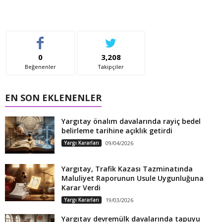
0
3,208
Beğenenler
Takipçiler
EN SON EKLENENLER
Yargıtay önalım davalarında rayiç bedel
belirleme tarihine açıklık getirdi
Yargı Kararları
09/04/2026
Yargıtay, Trafik Kazası Tazminatında
Maluliyet Raporunun Usule Uygunluğuna
Karar Verdi
Yargı Kararları
19/03/2026
Yargıtay devremülk davalarında tapuyu