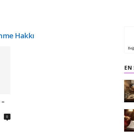
inme Hakkı
Beğ
EN
 –
0