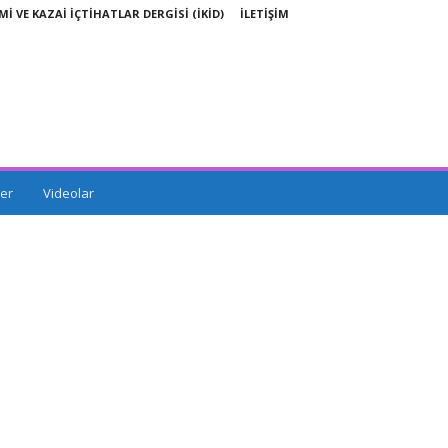
Mİ VE KAZAİ İÇTİHATLAR DERGİSİ (İKİD)
İLETİŞİM
er
Videolar