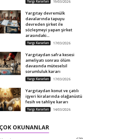
Yargı Kararları
19/03/2026
Yargıtay devremülk
davalarında tapuyu
devreden şirket ile
sözleşmeyi yapan şirket
arasındaki...
Yargı Kararları
17/03/2026
Yargıtaydan safra kesesi
ameliyatı sonrası ölüm
davasında müteselsil
sorumluluk kararı
Yargı Kararları
17/03/2026
Yargıtaydan konut ve çatılı
işyeri kiralarında olağanüstü
fesih ve tahliye kararı
Yargı Kararları
14/03/2026
 ÇOK OKUNANLAR