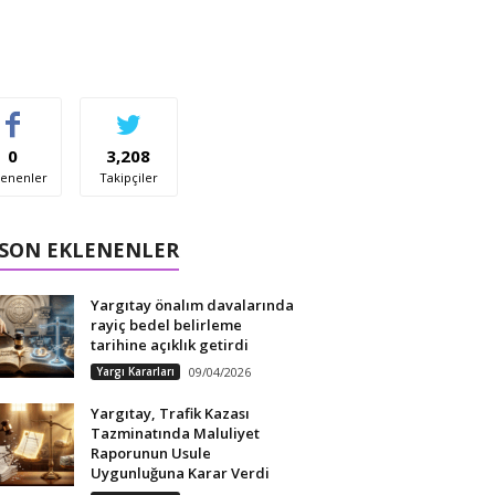
0
3,208
enenler
Takipçiler
 SON EKLENENLER
Yargıtay önalım davalarında
rayiç bedel belirleme
tarihine açıklık getirdi
Yargı Kararları
09/04/2026
Yargıtay, Trafik Kazası
Tazminatında Maluliyet
Raporunun Usule
Uygunluğuna Karar Verdi