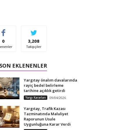
0
3,208
enenler
Takipçiler
 SON EKLENENLER
Yargıtay önalım davalarında
rayiç bedel belirleme
tarihine açıklık getirdi
Yargı Kararları
09/04/2026
Yargıtay, Trafik Kazası
Tazminatında Maluliyet
Raporunun Usule
Uygunluğuna Karar Verdi