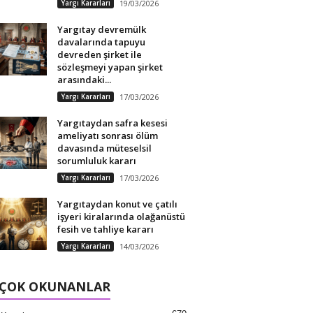
Yargı Kararları
19/03/2026
Yargıtay devremülk
davalarında tapuyu
devreden şirket ile
sözleşmeyi yapan şirket
arasındaki...
Yargı Kararları
17/03/2026
Yargıtaydan safra kesesi
ameliyatı sonrası ölüm
davasında müteselsil
sorumluluk kararı
Yargı Kararları
17/03/2026
Yargıtaydan konut ve çatılı
işyeri kiralarında olağanüstü
fesih ve tahliye kararı
Yargı Kararları
14/03/2026
 ÇOK OKUNANLAR