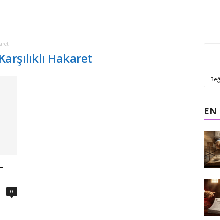
aret
Karşılıklı Hakaret
Beğ
EN
–
0