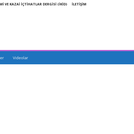
Mİ VE KAZAİ İÇTİHATLAR DERGİSİ (İKİD)
İLETİŞİM
er
Videolar