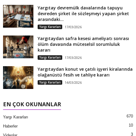
Yargıtay devremülk davalarında tapuyu
devreden şirket ile sözleşmeyi yapan şirket
arasındaki...
Yargı Kararları
17/03/2026
Yargıtaydan safra kesesi ameliyatı sonrası
ölüm davasında müteselsil sorumluluk
kararı
Yargı Kararları
17/03/2026
Yargıtaydan konut ve çatılı işyeri kiralarında
olağanüstü fesih ve tahliye kararı
Yargı Kararları
14/03/2026
EN ÇOK OKUNANLAR
670
Yargı Kararları
10
Haberler
3
Videolar