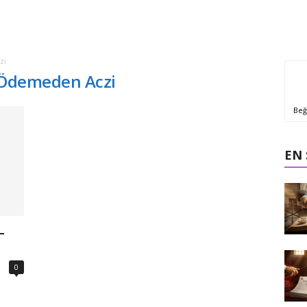
zi
n Ödemeden Aczi
Beğ
EN
–
0