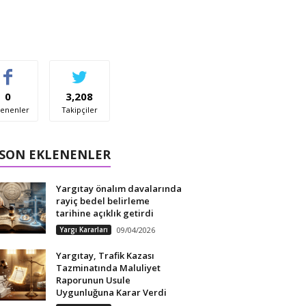
0
3,208
enenler
Takipçiler
 SON EKLENENLER
Yargıtay önalım davalarında
rayiç bedel belirleme
tarihine açıklık getirdi
Yargı Kararları
09/04/2026
Yargıtay, Trafik Kazası
Tazminatında Maluliyet
Raporunun Usule
Uygunluğuna Karar Verdi