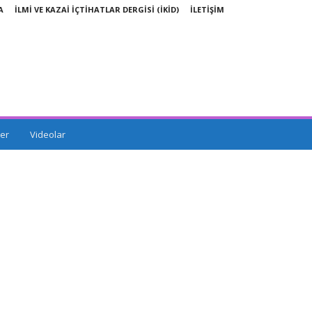
A
İLMİ VE KAZAİ İÇTİHATLAR DERGİSİ (İKİD)
İLETİŞİM
er
Videolar