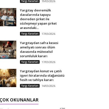
Yargı Kararları
19/03/2026
Yargıtay devremülk
davalarında tapuyu
devreden şirket ile
sözleşmeyi yapan şirket
arasındaki...
Yargı Kararları
17/03/2026
Yargıtaydan safra kesesi
ameliyatı sonrası ölüm
davasında müteselsil
sorumluluk kararı
Yargı Kararları
17/03/2026
Yargıtaydan konut ve çatılı
işyeri kiralarında olağanüstü
fesih ve tahliye kararı
Yargı Kararları
14/03/2026
 ÇOK OKUNANLAR