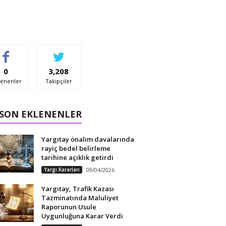
0
3,208
enenler
Takipçiler
 SON EKLENENLER
Yargıtay önalım davalarında
rayiç bedel belirleme
tarihine açıklık getirdi
Yargı Kararları
09/04/2026
Yargıtay, Trafik Kazası
Tazminatında Maluliyet
Raporunun Usule
Uygunluğuna Karar Verdi