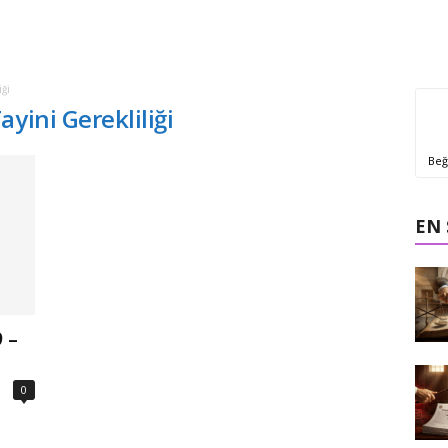
ği
yini Gerekliliği
Beğ
EN
 –
0