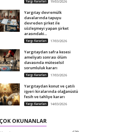
Yargı Kararları
19/03/2026
Yargıtay devremülk
davalarında tapuyu
devreden şirket ile
sözleşmeyi yapan şirket
arasındaki...
Yargı Kararları
17/03/2026
Yargıtaydan safra kesesi
ameliyatı sonrası ölüm
davasında müteselsil
sorumluluk kararı
Yargı Kararları
17/03/2026
Yargıtaydan konut ve çatılı
işyeri kiralarında olağanüstü
fesih ve tahliye kararı
Yargı Kararları
14/03/2026
 ÇOK OKUNANLAR