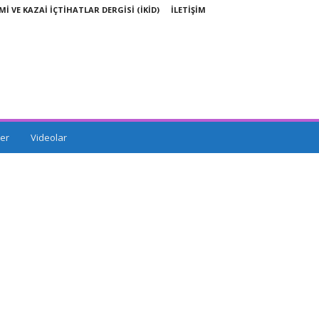
Mİ VE KAZAİ İÇTİHATLAR DERGİSİ (İKİD)
İLETİŞİM
er
Videolar