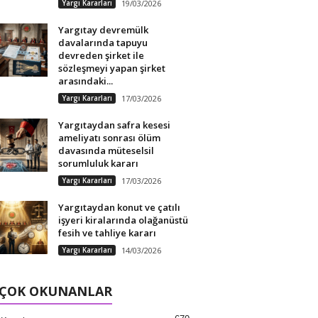
Yargı Kararları
19/03/2026
Yargıtay devremülk
davalarında tapuyu
devreden şirket ile
sözleşmeyi yapan şirket
arasındaki...
Yargı Kararları
17/03/2026
Yargıtaydan safra kesesi
ameliyatı sonrası ölüm
davasında müteselsil
sorumluluk kararı
Yargı Kararları
17/03/2026
Yargıtaydan konut ve çatılı
işyeri kiralarında olağanüstü
fesih ve tahliye kararı
Yargı Kararları
14/03/2026
 ÇOK OKUNANLAR