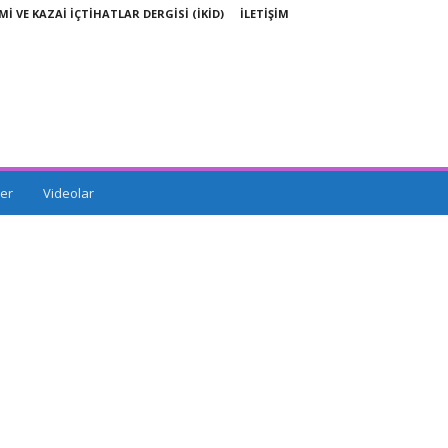
Mİ VE KAZAİ İÇTİHATLAR DERGİSİ (İKİD)
İLETİŞİM
er
Videolar