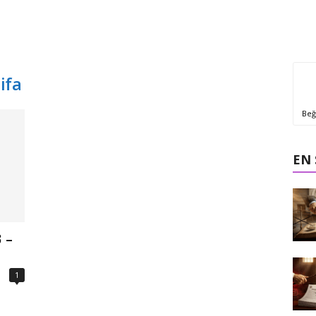
ifa
Beğ
EN
 –
1