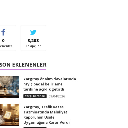
0
3,208
enenler
Takipçiler
 SON EKLENENLER
Yargıtay önalım davalarında
rayiç bedel belirleme
tarihine açıklık getirdi
Yargı Kararları
09/04/2026
Yargıtay, Trafik Kazası
Tazminatında Maluliyet
Raporunun Usule
Uygunluğuna Karar Verdi