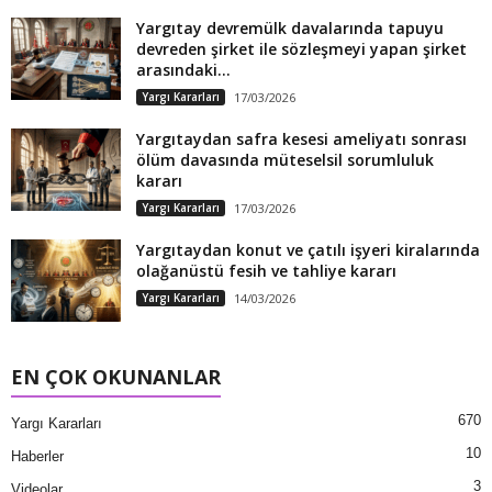
Yargıtay devremülk davalarında tapuyu
devreden şirket ile sözleşmeyi yapan şirket
arasındaki...
Yargı Kararları
17/03/2026
Yargıtaydan safra kesesi ameliyatı sonrası
ölüm davasında müteselsil sorumluluk
kararı
Yargı Kararları
17/03/2026
Yargıtaydan konut ve çatılı işyeri kiralarında
olağanüstü fesih ve tahliye kararı
Yargı Kararları
14/03/2026
EN ÇOK OKUNANLAR
670
Yargı Kararları
10
Haberler
3
Videolar