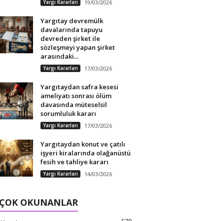
Yargı Kararları
19/03/2026
Yargıtay devremülk
davalarında tapuyu
devreden şirket ile
sözleşmeyi yapan şirket
arasındaki...
Yargı Kararları
17/03/2026
Yargıtaydan safra kesesi
ameliyatı sonrası ölüm
davasında müteselsil
sorumluluk kararı
Yargı Kararları
17/03/2026
Yargıtaydan konut ve çatılı
işyeri kiralarında olağanüstü
fesih ve tahliye kararı
Yargı Kararları
14/03/2026
 ÇOK OKUNANLAR