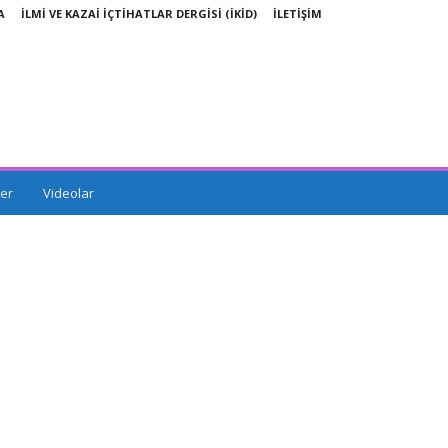
A
İLMİ VE KAZAİ İÇTİHATLAR DERGİSİ (İKİD)
İLETİŞİM
er
Videolar