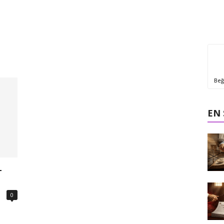
Beğ
EN
–
0