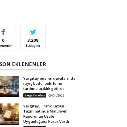
0
3,208
enenler
Takipçiler
 SON EKLENENLER
Yargıtay önalım davalarında
rayiç bedel belirleme
tarihine açıklık getirdi
Yargı Kararları
09/04/2026
Yargıtay, Trafik Kazası
Tazminatında Maluliyet
Raporunun Usule
Uygunluğuna Karar Verdi