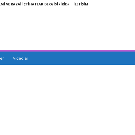
LMİ VE KAZAİ İÇTİHATLAR DERGİSİ (İKİD)
İLETİŞİM
er
Videolar