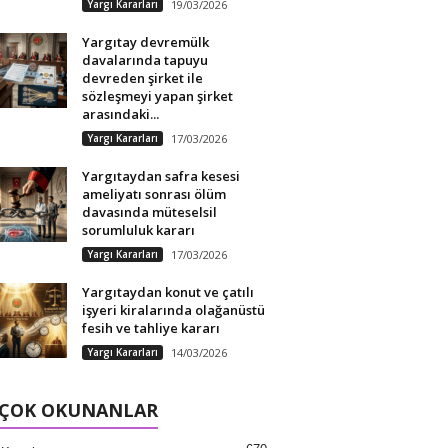
Yargı Kararları
19/03/2026
Yargıtay devremülk
davalarında tapuyu
devreden şirket ile
sözleşmeyi yapan şirket
arasındaki...
Yargı Kararları
17/03/2026
Yargıtaydan safra kesesi
ameliyatı sonrası ölüm
davasında müteselsil
sorumluluk kararı
Yargı Kararları
17/03/2026
Yargıtaydan konut ve çatılı
işyeri kiralarında olağanüstü
fesih ve tahliye kararı
Yargı Kararları
14/03/2026
 ÇOK OKUNANLAR