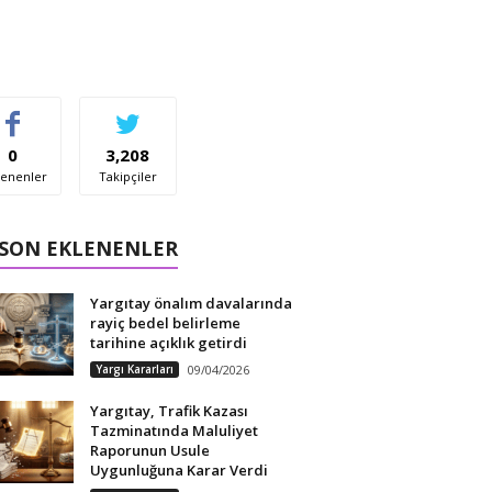
0
3,208
enenler
Takipçiler
 SON EKLENENLER
Yargıtay önalım davalarında
rayiç bedel belirleme
tarihine açıklık getirdi
Yargı Kararları
09/04/2026
Yargıtay, Trafik Kazası
Tazminatında Maluliyet
Raporunun Usule
Uygunluğuna Karar Verdi