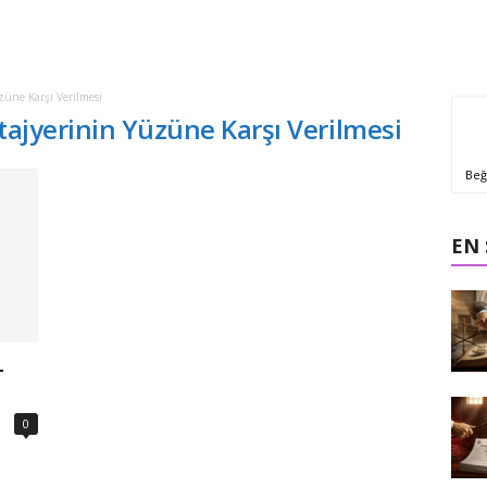
züne Karşı Verilmesi
Stajyerinin Yüzüne Karşı Verilmesi
Beğ
EN
–
0