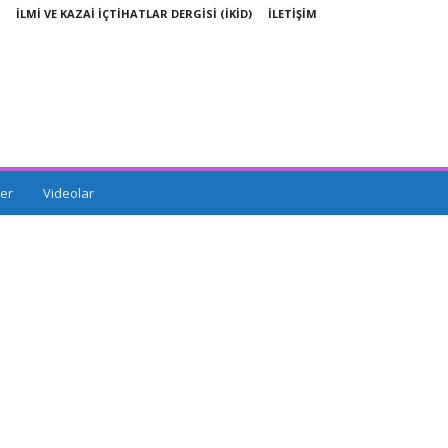
İLMİ VE KAZAİ İÇTİHATLAR DERGİSİ (İKİD)
İLETİŞİM
er
Videolar