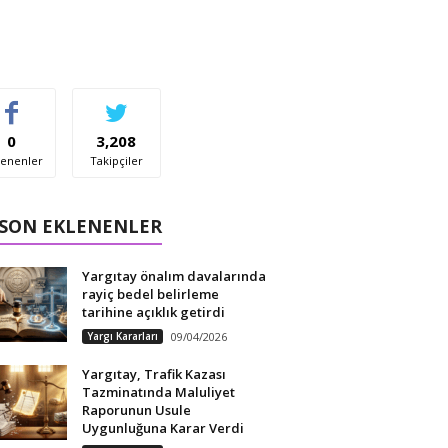
0
3,208
enenler
Takipçiler
 SON EKLENENLER
Yargıtay önalım davalarında
rayiç bedel belirleme
tarihine açıklık getirdi
Yargı Kararları
09/04/2026
Yargıtay, Trafik Kazası
Tazminatında Maluliyet
Raporunun Usule
Uygunluğuna Karar Verdi