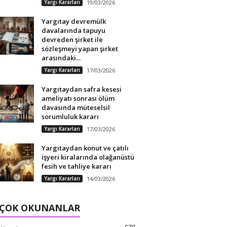
Yargı Kararları
19/03/2026
Yargıtay devremülk
davalarında tapuyu
devreden şirket ile
sözleşmeyi yapan şirket
arasındaki...
Yargı Kararları
17/03/2026
Yargıtaydan safra kesesi
ameliyatı sonrası ölüm
davasında müteselsil
sorumluluk kararı
Yargı Kararları
17/03/2026
Yargıtaydan konut ve çatılı
işyeri kiralarında olağanüstü
fesih ve tahliye kararı
Yargı Kararları
14/03/2026
 ÇOK OKUNANLAR