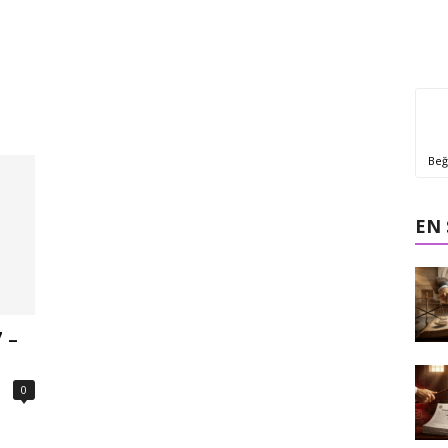
Beğ
EN
 –
0