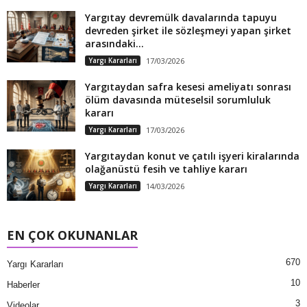
Yargıtay devremülk davalarında tapuyu
devreden şirket ile sözleşmeyi yapan şirket
arasındaki...
Yargı Kararları
17/03/2026
Yargıtaydan safra kesesi ameliyatı sonrası
ölüm davasında müteselsil sorumluluk
kararı
Yargı Kararları
17/03/2026
Yargıtaydan konut ve çatılı işyeri kiralarında
olağanüstü fesih ve tahliye kararı
Yargı Kararları
14/03/2026
EN ÇOK OKUNANLAR
670
Yargı Kararları
10
Haberler
3
Videolar