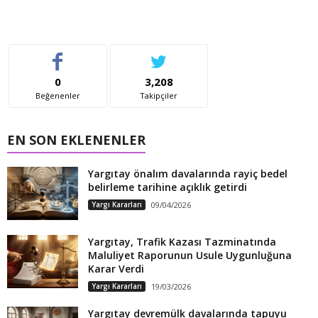
0
3,208
Beğenenler
Takipçiler
EN SON EKLENENLER
Yargıtay önalım davalarında rayiç bedel
belirleme tarihine açıklık getirdi
Yargı Kararları
09/04/2026
Yargıtay, Trafik Kazası Tazminatında
Maluliyet Raporunun Usule Uygunluğuna
Karar Verdi
Yargı Kararları
19/03/2026
Yargıtay devremülk davalarında tapuyu