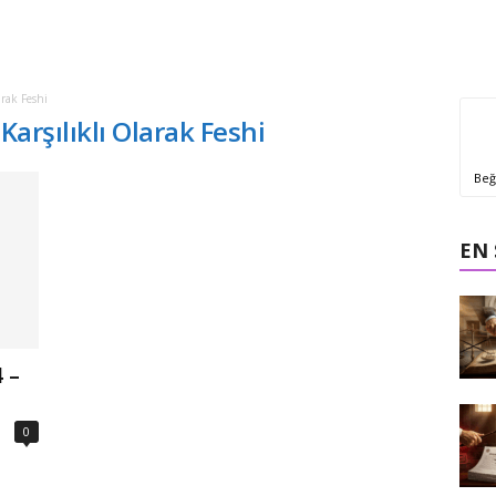
arak Feshi
Karşılıklı Olarak Feshi
Beğ
EN
 –
0