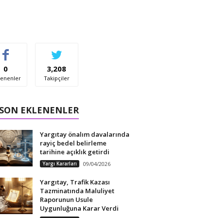
0
3,208
enenler
Takipçiler
 SON EKLENENLER
Yargıtay önalım davalarında
rayiç bedel belirleme
tarihine açıklık getirdi
Yargı Kararları
09/04/2026
Yargıtay, Trafik Kazası
Tazminatında Maluliyet
Raporunun Usule
Uygunluğuna Karar Verdi