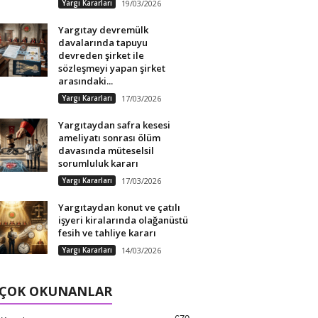
Yargı Kararları
19/03/2026
Yargıtay devremülk
davalarında tapuyu
devreden şirket ile
sözleşmeyi yapan şirket
arasındaki...
Yargı Kararları
17/03/2026
Yargıtaydan safra kesesi
ameliyatı sonrası ölüm
davasında müteselsil
sorumluluk kararı
Yargı Kararları
17/03/2026
Yargıtaydan konut ve çatılı
işyeri kiralarında olağanüstü
fesih ve tahliye kararı
Yargı Kararları
14/03/2026
 ÇOK OKUNANLAR