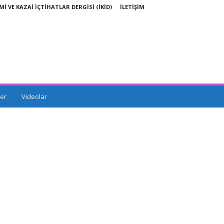
Mİ VE KAZAİ İÇTİHATLAR DERGİSİ (İKİD)
İLETİŞİM
er
Videolar