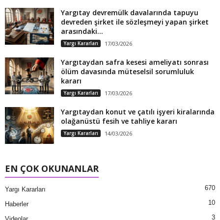
Yargıtay devremülk davalarında tapuyu
devreden şirket ile sözleşmeyi yapan şirket
arasındaki...
Yargı Kararları
17/03/2026
Yargıtaydan safra kesesi ameliyatı sonrası
ölüm davasında müteselsil sorumluluk
kararı
Yargı Kararları
17/03/2026
Yargıtaydan konut ve çatılı işyeri kiralarında
olağanüstü fesih ve tahliye kararı
Yargı Kararları
14/03/2026
EN ÇOK OKUNANLAR
670
Yargı Kararları
10
Haberler
3
Videolar