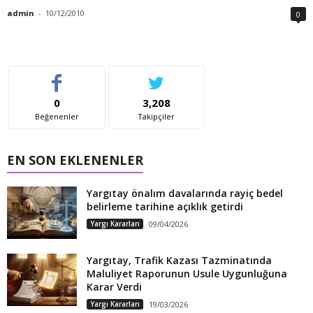
admin
-
10/12/2010
0
0
3,208
Beğenenler
Takipçiler
EN SON EKLENENLER
Yargıtay önalım davalarında rayiç bedel
belirleme tarihine açıklık getirdi
Yargı Kararları
09/04/2026
Yargıtay, Trafik Kazası Tazminatında
Maluliyet Raporunun Usule Uygunluğuna
Karar Verdi
Yargı Kararları
19/03/2026