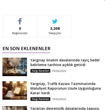
0
3,208
Beğenenler
Takipçiler
EN SON EKLENENLER
Yargıtay önalım davalarında rayiç bedel
belirleme tarihine açıklık getirdi
Yargı Kararları
09/04/2026
Yargıtay, Trafik Kazası Tazminatında
Maluliyet Raporunun Usule Uygunluğuna
Karar Verdi
Yargı Kararları
19/03/2026
Yargıtay devremülk davalarında tapuyu