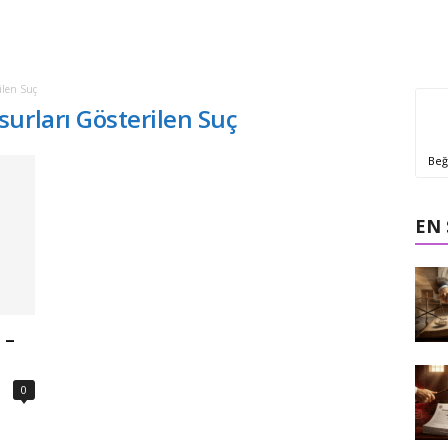
ilen Suç
urları Gösterilen Suç
Beğ
EN
 –
0