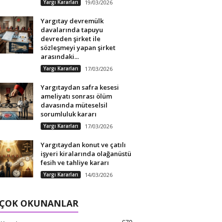
Yargı Kararları
19/03/2026
Yargıtay devremülk
davalarında tapuyu
devreden şirket ile
sözleşmeyi yapan şirket
arasındaki...
Yargı Kararları
17/03/2026
Yargıtaydan safra kesesi
ameliyatı sonrası ölüm
davasında müteselsil
sorumluluk kararı
Yargı Kararları
17/03/2026
Yargıtaydan konut ve çatılı
işyeri kiralarında olağanüstü
fesih ve tahliye kararı
Yargı Kararları
14/03/2026
 ÇOK OKUNANLAR