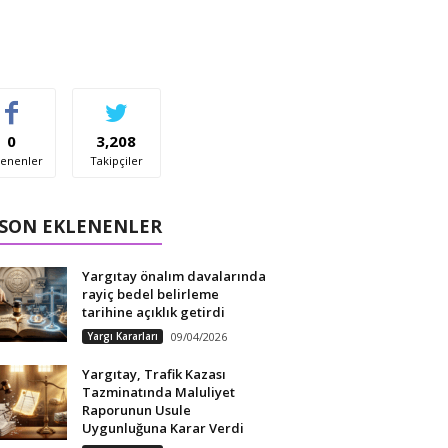
0
3,208
enenler
Takipçiler
 SON EKLENENLER
Yargıtay önalım davalarında
rayiç bedel belirleme
tarihine açıklık getirdi
Yargı Kararları
09/04/2026
Yargıtay, Trafik Kazası
Tazminatında Maluliyet
Raporunun Usule
Uygunluğuna Karar Verdi