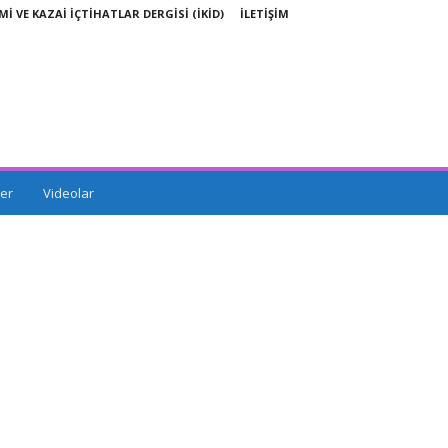
Mİ VE KAZAİ İÇTİHATLAR DERGİSİ (İKİD)
İLETİŞİM
er
Videolar