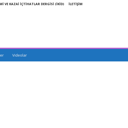
Mİ VE KAZAİ İÇTİHATLAR DERGİSİ (İKİD)
İLETİŞİM
er
Videolar