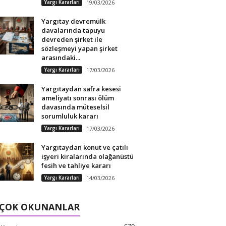
Yargı Kararları
19/03/2026
Yargıtay devremülk
davalarında tapuyu
devreden şirket ile
sözleşmeyi yapan şirket
arasındaki...
Yargı Kararları
17/03/2026
Yargıtaydan safra kesesi
ameliyatı sonrası ölüm
davasında müteselsil
sorumluluk kararı
Yargı Kararları
17/03/2026
Yargıtaydan konut ve çatılı
işyeri kiralarında olağanüstü
fesih ve tahliye kararı
Yargı Kararları
14/03/2026
 ÇOK OKUNANLAR