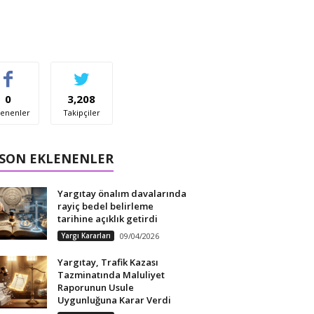
0
3,208
enenler
Takipçiler
 SON EKLENENLER
Yargıtay önalım davalarında
rayiç bedel belirleme
tarihine açıklık getirdi
Yargı Kararları
09/04/2026
Yargıtay, Trafik Kazası
Tazminatında Maluliyet
Raporunun Usule
Uygunluğuna Karar Verdi