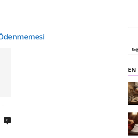
in Ödenmemesi
Beğ
EN
 –
0