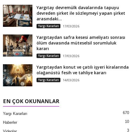
Yargıtay devremülk davalarında tapuyu
devreden şirket ile sözleşmeyi yapan şirket
arasındaki...
Yargı Kararları
17/03/2026
Yargıtaydan safra kesesi ameliyatı sonrası
ölüm davasında müteselsil sorumluluk
kararı
Yargı Kararları
17/03/2026
Yargıtaydan konut ve çatılı işyeri kiralarında
olağanüstü fesih ve tahliye kararı
Yargı Kararları
14/03/2026
EN ÇOK OKUNANLAR
670
Yargı Kararları
10
Haberler
3
Videolar