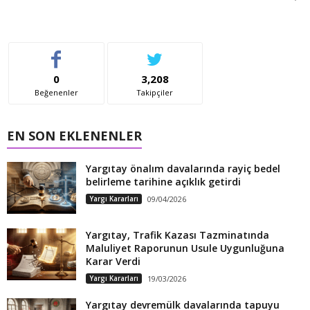
0
3,208
Beğenenler
Takipçiler
EN SON EKLENENLER
Yargıtay önalım davalarında rayiç bedel
belirleme tarihine açıklık getirdi
Yargı Kararları
09/04/2026
Yargıtay, Trafik Kazası Tazminatında
Maluliyet Raporunun Usule Uygunluğuna
Karar Verdi
Yargı Kararları
19/03/2026
Yargıtay devremülk davalarında tapuyu