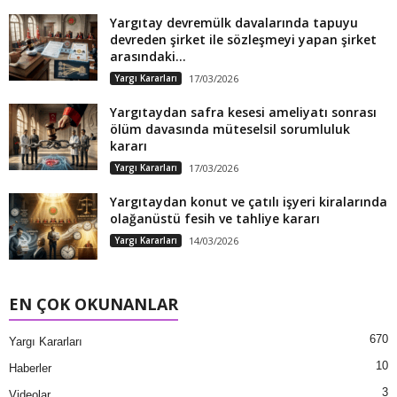
Yargıtay devremülk davalarında tapuyu
devreden şirket ile sözleşmeyi yapan şirket
arasındaki...
Yargı Kararları
17/03/2026
Yargıtaydan safra kesesi ameliyatı sonrası
ölüm davasında müteselsil sorumluluk
kararı
Yargı Kararları
17/03/2026
Yargıtaydan konut ve çatılı işyeri kiralarında
olağanüstü fesih ve tahliye kararı
Yargı Kararları
14/03/2026
EN ÇOK OKUNANLAR
670
Yargı Kararları
10
Haberler
3
Videolar