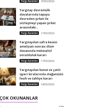
Yargı Kararları
19/03/2026
Yargıtay devremülk
davalarında tapuyu
devreden şirket ile
sözleşmeyi yapan şirket
arasındaki...
Yargı Kararları
17/03/2026
Yargıtaydan safra kesesi
ameliyatı sonrası ölüm
davasında müteselsil
sorumluluk kararı
Yargı Kararları
17/03/2026
Yargıtaydan konut ve çatılı
işyeri kiralarında olağanüstü
fesih ve tahliye kararı
Yargı Kararları
14/03/2026
 ÇOK OKUNANLAR