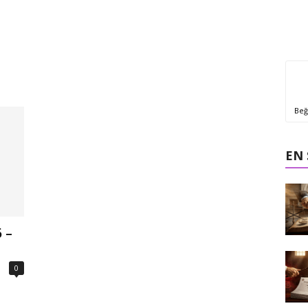
Beğ
EN
 –
0