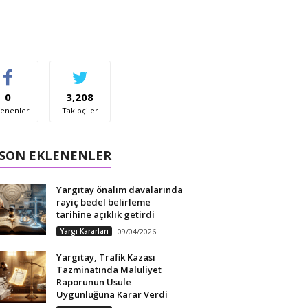
0
3,208
enenler
Takipçiler
 SON EKLENENLER
Yargıtay önalım davalarında
rayiç bedel belirleme
tarihine açıklık getirdi
Yargı Kararları
09/04/2026
Yargıtay, Trafik Kazası
Tazminatında Maluliyet
Raporunun Usule
Uygunluğuna Karar Verdi