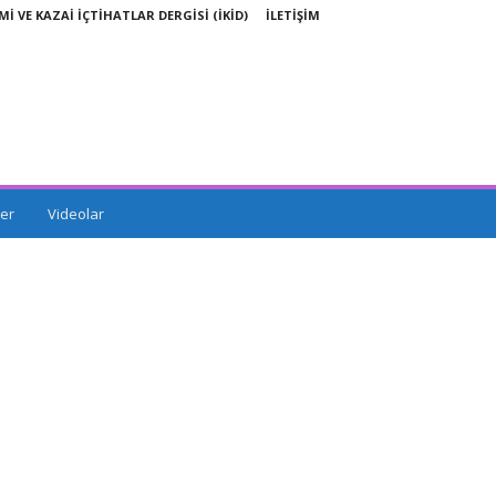
Mİ VE KAZAİ İÇTİHATLAR DERGİSİ (İKİD)
İLETİŞİM
er
Videolar