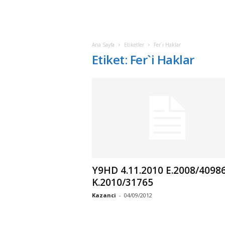
Ana Sayfa
Etiketler
Fer`i Haklar
Etiket: Fer`i Haklar
Y9HD 4.11.2010 E.2008/40986
K.2010/31765
Kazanci
-
04/09/2012