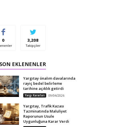
0
3,208
enenler
Takipçiler
 SON EKLENENLER
Yargıtay önalım davalarında
rayiç bedel belirleme
tarihine açıklık getirdi
Yargı Kararları
09/04/2026
Yargıtay, Trafik Kazası
Tazminatında Maluliyet
Raporunun Usule
Uygunluğuna Karar Verdi