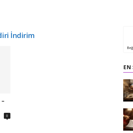
iri İndirim
Beğ
EN
 –
0