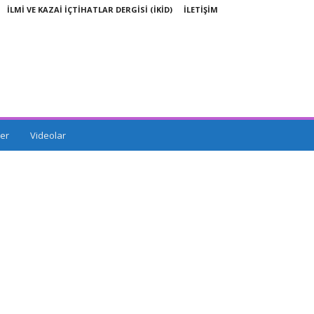
İLMİ VE KAZAİ İÇTİHATLAR DERGİSİ (İKİD)
İLETİŞİM
er
Videolar