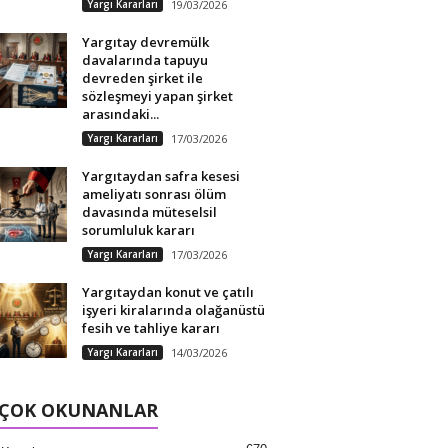
Yargı Kararları
19/03/2026
Yargıtay devremülk
davalarında tapuyu
devreden şirket ile
sözleşmeyi yapan şirket
arasındaki...
Yargı Kararları
17/03/2026
Yargıtaydan safra kesesi
ameliyatı sonrası ölüm
davasında müteselsil
sorumluluk kararı
Yargı Kararları
17/03/2026
Yargıtaydan konut ve çatılı
işyeri kiralarında olağanüstü
fesih ve tahliye kararı
Yargı Kararları
14/03/2026
 ÇOK OKUNANLAR