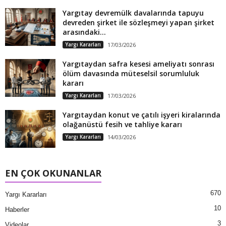
Yargıtay devremülk davalarında tapuyu
devreden şirket ile sözleşmeyi yapan şirket
arasındaki...
Yargı Kararları
17/03/2026
Yargıtaydan safra kesesi ameliyatı sonrası
ölüm davasında müteselsil sorumluluk
kararı
Yargı Kararları
17/03/2026
Yargıtaydan konut ve çatılı işyeri kiralarında
olağanüstü fesih ve tahliye kararı
Yargı Kararları
14/03/2026
EN ÇOK OKUNANLAR
670
Yargı Kararları
10
Haberler
3
Videolar