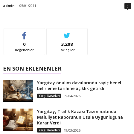
admin
-
05/01/2011
0
0
3,208
Beğenenler
Takipçiler
EN SON EKLENENLER
Yargıtay önalım davalarında rayiç bedel
belirleme tarihine açıklık getirdi
Yargı Kararları
09/04/2026
Yargıtay, Trafik Kazası Tazminatında
Maluliyet Raporunun Usule Uygunluğuna
Karar Verdi
Yargı Kararları
19/03/2026