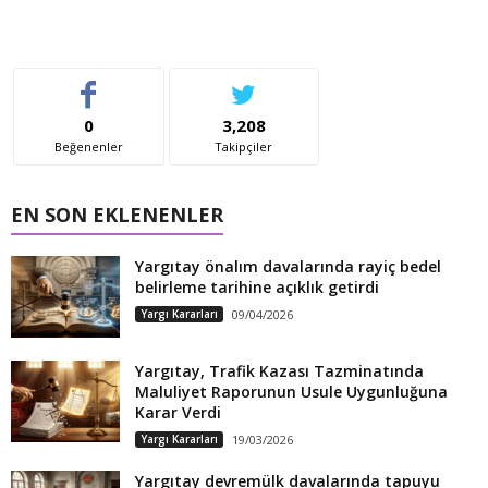
0
3,208
Beğenenler
Takipçiler
EN SON EKLENENLER
Yargıtay önalım davalarında rayiç bedel
belirleme tarihine açıklık getirdi
Yargı Kararları
09/04/2026
Yargıtay, Trafik Kazası Tazminatında
Maluliyet Raporunun Usule Uygunluğuna
Karar Verdi
Yargı Kararları
19/03/2026
Yargıtay devremülk davalarında tapuyu