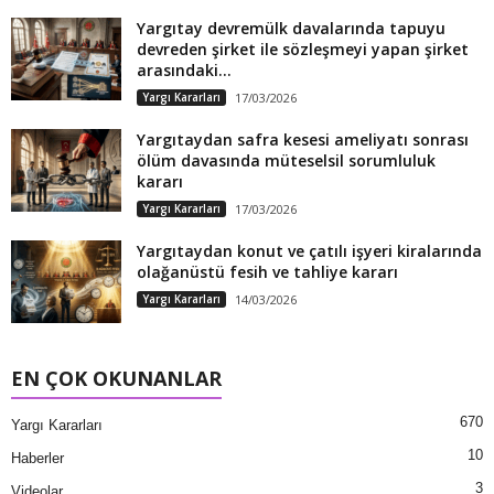
Yargıtay devremülk davalarında tapuyu
devreden şirket ile sözleşmeyi yapan şirket
arasındaki...
Yargı Kararları
17/03/2026
Yargıtaydan safra kesesi ameliyatı sonrası
ölüm davasında müteselsil sorumluluk
kararı
Yargı Kararları
17/03/2026
Yargıtaydan konut ve çatılı işyeri kiralarında
olağanüstü fesih ve tahliye kararı
Yargı Kararları
14/03/2026
EN ÇOK OKUNANLAR
670
Yargı Kararları
10
Haberler
3
Videolar