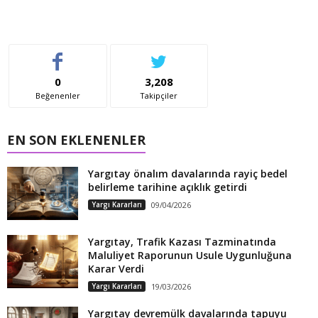
0
3,208
Beğenenler
Takipçiler
EN SON EKLENENLER
Yargıtay önalım davalarında rayiç bedel
belirleme tarihine açıklık getirdi
Yargı Kararları
09/04/2026
Yargıtay, Trafik Kazası Tazminatında
Maluliyet Raporunun Usule Uygunluğuna
Karar Verdi
Yargı Kararları
19/03/2026
Yargıtay devremülk davalarında tapuyu