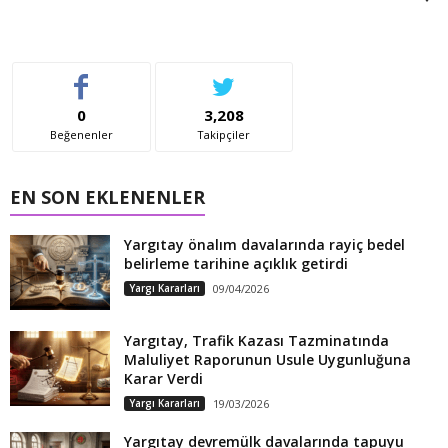
0
3,208
Beğenenler
Takipçiler
EN SON EKLENENLER
Yargıtay önalım davalarında rayiç bedel
belirleme tarihine açıklık getirdi
Yargı Kararları
09/04/2026
Yargıtay, Trafik Kazası Tazminatında
Maluliyet Raporunun Usule Uygunluğuna
Karar Verdi
Yargı Kararları
19/03/2026
Yargıtay devremülk davalarında tapuyu