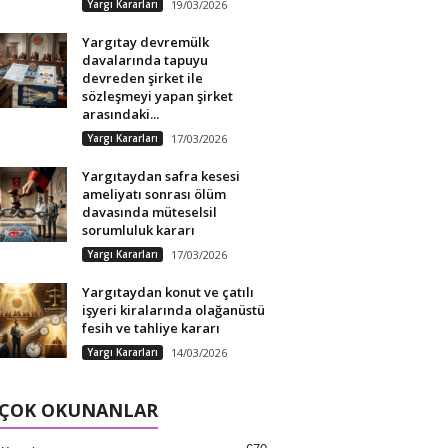
Yargı Kararları
19/03/2026
Yargıtay devremülk
davalarında tapuyu
devreden şirket ile
sözleşmeyi yapan şirket
arasındaki...
Yargı Kararları
17/03/2026
Yargıtaydan safra kesesi
ameliyatı sonrası ölüm
davasında müteselsil
sorumluluk kararı
Yargı Kararları
17/03/2026
Yargıtaydan konut ve çatılı
işyeri kiralarında olağanüstü
fesih ve tahliye kararı
Yargı Kararları
14/03/2026
 ÇOK OKUNANLAR