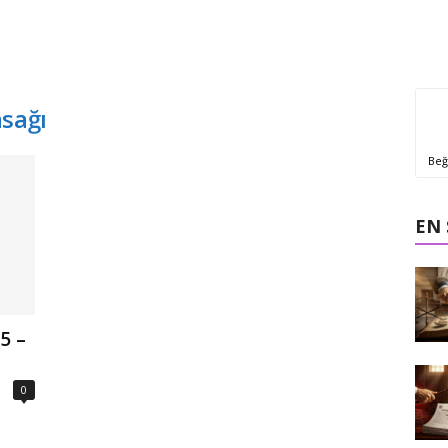
asağı
Beğ
EN
5 –
0