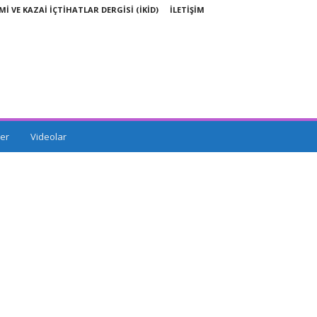
Mİ VE KAZAİ İÇTİHATLAR DERGİSİ (İKİD)
İLETİŞİM
er
Videolar