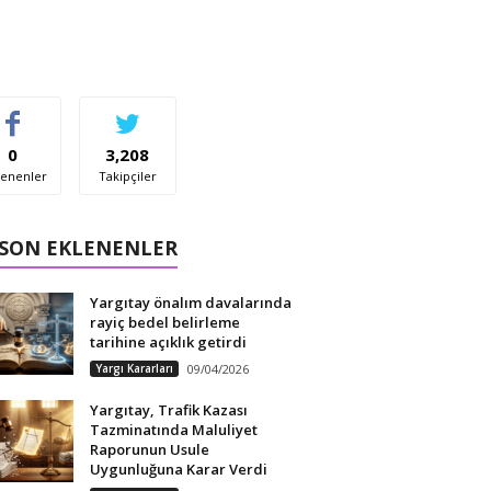
0
3,208
enenler
Takipçiler
 SON EKLENENLER
Yargıtay önalım davalarında
rayiç bedel belirleme
tarihine açıklık getirdi
Yargı Kararları
09/04/2026
Yargıtay, Trafik Kazası
Tazminatında Maluliyet
Raporunun Usule
Uygunluğuna Karar Verdi