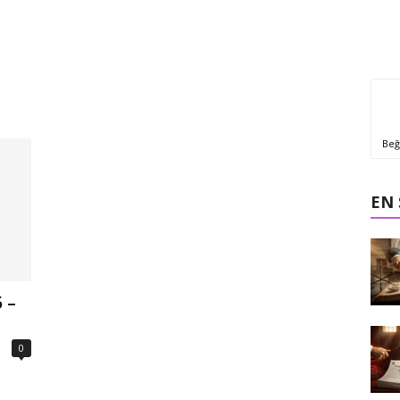
Beğ
EN
 –
0