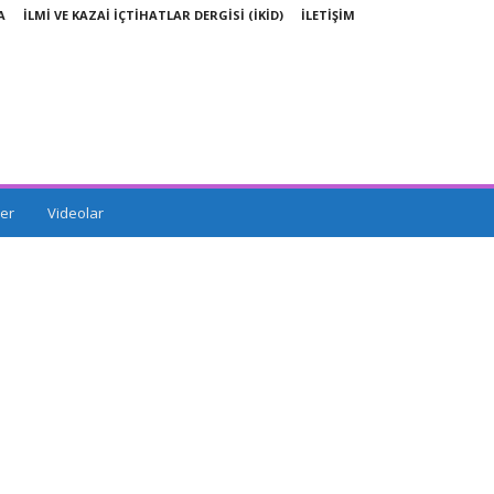
A
İLMİ VE KAZAİ İÇTİHATLAR DERGİSİ (İKİD)
İLETİŞİM
er
Videolar