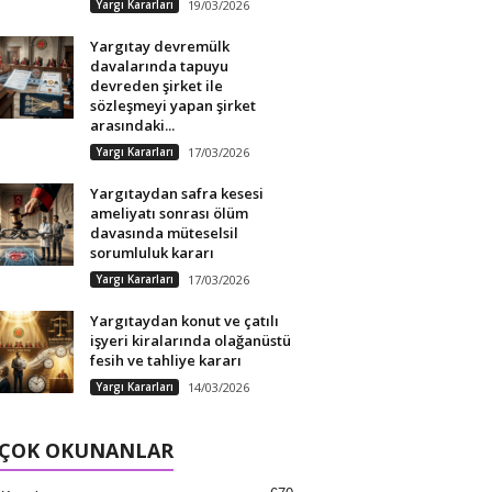
Yargı Kararları
19/03/2026
Yargıtay devremülk
davalarında tapuyu
devreden şirket ile
sözleşmeyi yapan şirket
arasındaki...
Yargı Kararları
17/03/2026
Yargıtaydan safra kesesi
ameliyatı sonrası ölüm
davasında müteselsil
sorumluluk kararı
Yargı Kararları
17/03/2026
Yargıtaydan konut ve çatılı
işyeri kiralarında olağanüstü
fesih ve tahliye kararı
Yargı Kararları
14/03/2026
 ÇOK OKUNANLAR