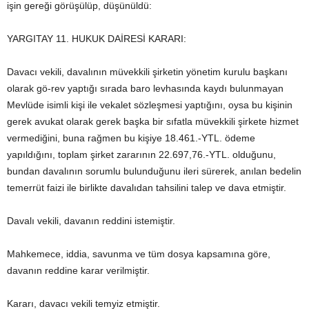
işin gereği görüşülüp, düşünüldü:
YARGITAY 11. HUKUK DAİRESİ KARARI:
Davacı vekili, davalının müvekkili şirketin yönetim kurulu başkanı
olarak gö-rev yaptığı sırada baro levhasında kaydı bulunmayan
Mevlüde isimli kişi ile vekalet sözleşmesi yaptığını, oysa bu kişinin
gerek avukat olarak gerek başka bir sıfatla müvekkili şirkete hizmet
vermediğini, buna rağmen bu kişiye 18.461.-YTL. ödeme
yapıldığını, toplam şirket zararının 22.697,76.-YTL. olduğunu,
bundan davalının sorumlu bulunduğunu ileri sürerek, anılan bedelin
temerrüt faizi ile birlikte davalıdan tahsilini talep ve dava etmiştir.
Davalı vekili, davanın reddini istemiştir.
Mahkemece, iddia, savunma ve tüm dosya kapsamına göre,
davanın reddine karar verilmiştir.
Kararı, davacı vekili temyiz etmiştir.