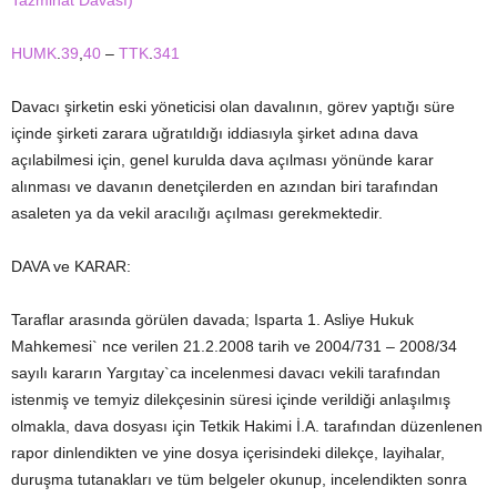
Tazminat Davası)
HUMK
.
39
,
40
–
TTK
.
341
Davacı şirketin eski yöneticisi olan davalının, görev yaptığı süre
içinde şirketi zarara uğratıldığı iddiasıyla şirket adına dava
açılabilmesi için, genel kurulda dava açılması yönünde karar
alınması ve davanın denetçilerden en azından biri tarafından
asaleten ya da vekil aracılığı açılması gerekmektedir.
DAVA ve KARAR:
Taraflar arasında görülen davada; Isparta 1. Asliye Hukuk
Mahkemesi` nce verilen 21.2.2008 tarih ve 2004/731 – 2008/34
sayılı kararın Yargıtay`ca incelenmesi davacı vekili tarafından
istenmiş ve temyiz dilekçesinin süresi içinde verildiği anlaşılmış
olmakla, dava dosyası için Tetkik Hakimi İ.A. tarafından düzenlenen
rapor dinlendikten ve yine dosya içerisindeki dilekçe, layihalar,
duruşma tutanakları ve tüm belgeler okunup, incelendikten sonra