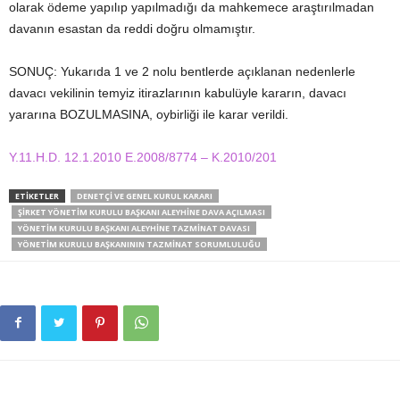
olarak ödeme yapılıp yapılmadığı da mahkemece araştırılmadan
davanın esastan da reddi doğru olmamıştır.
SONUÇ: Yukarıda 1 ve 2 nolu bentlerde açıklanan nedenlerle
davacı vekilinin temyiz itirazlarının kabulüyle kararın, davacı
yararına BOZULMASINA, oybirliği ile karar verildi.
Y.11.H.D. 12.1.2010 E.2008/8774 – K.2010/201
ETIKETLER
DENETÇI VE GENEL KURUL KARARI
ŞIRKET YÖNETIM KURULU BAŞKANI ALEYHINE DAVA AÇILMASI
YÖNETIM KURULU BAŞKANI ALEYHINE TAZMINAT DAVASI
YÖNETIM KURULU BAŞKANININ TAZMINAT SORUMLULUĞU