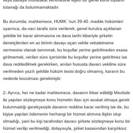
veya davaya muvafakat verilmesine ilişkin bir genel kurul toplantı
tutanağı da bulunmamaktadır.
Bu durumda; mahkemece, HUMK.`nun 39-40. madde hükümleri
uyarınca, da-vacı tarafa süre verilerek, genel kurulca açıklanan
şekilde bir karar alınmasına ve dava tarihi itibariyle şirketin
denetçilerden en az birinin davayı açan vekile vekaletname
vermesine olanak tanınmak, bu koşullar yerine getirilmeden esasa
girilmemek, verilen süre içerisinde bu koşullar yerine getirilmez ise
dava reddedilmek gerekirken, anılan hususta davacı vekiline süre
verilmeden yazılı şekilde hüküm tesisi doğru olmamış, kararın bu
nedenle bozulması gerekmiştir.
2- Ayrıca, her ne kadar mahkemece, davanın ihbar edildiği Mevlüde
ile yapılan sözleşmeye konu hizmetin ifası için avukat olmaya gerek
bulunmadığı gerekçesiyle davanın reddine karar verilmiş ise de, bu
kişiye yapılan ödemenin herhangi bir hizmet alımına ilişkin olup
olmadığı, yani bu kişi tarafından davacı şirkete sözleşmeye konu bir
hizmet verilip verilmediği, dolayısıyla, şirket kasasından karşılıksız